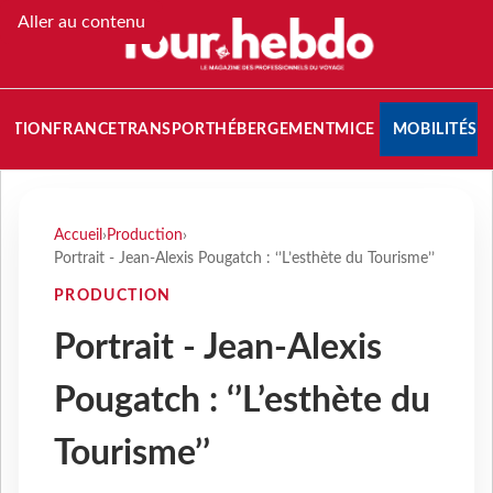
Aller au contenu
NATION
FRANCE
TRANSPORT
HÉBERGEMENT
MICE
MOBILITÉS
Accueil
›
Production
›
Portrait - Jean-Alexis Pougatch : ‘’L’esthète du Tourisme’’
PRODUCTION
Portrait - Jean-Alexis
Pougatch : ‘’L’esthète du
Tourisme’’