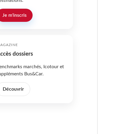
estinations.
Je m'inscris
AGAZINE
ccès dossiers
enchmarks marchés, Icotour et
uppléments Bus&Car.
Découvrir