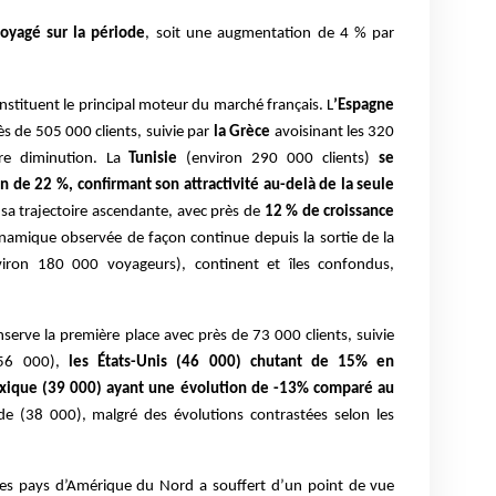
voyagé sur la période
, soit une augmentation de 4 % par
stituent le principal moteur du marché français. L
’Espagne
s de 505 000 clients, suivie par
la Grèce
avoisinant les 320
re diminution. La
Tunisie
(environ 290 000 clients)
se
n de 22 %, confirmant son attractivité au-delà de la seule
sa trajectoire ascendante, avec près de
12 % de croissance
namique observée de façon continue depuis la sortie de la
viron 180 000 voyageurs), continent et îles confondus,
onserve la première place avec près de 73 000 clients, suivie
(56 000),
les États-Unis (46 000) chutant de 15% en
exique (39 000) ayant une évolution de -13% comparé au
de (38 000), malgré des évolutions contrastées selon les
es pays d’Amérique du Nord a souffert d’un point de vue