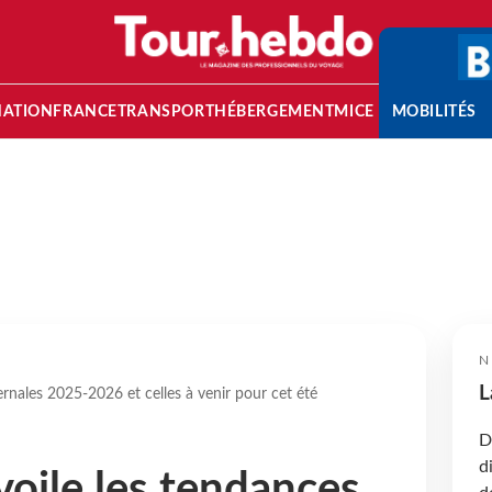
NATION
FRANCE
TRANSPORT
HÉBERGEMENT
MICE
MOBILITÉS
N
L
rnales 2025-2026 et celles à venir pour cet été
D
d
oile les tendances