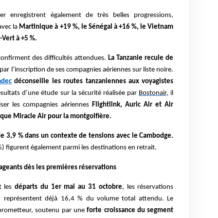
rier enregistrent également de très belles progressions,
avec la
Martinique à +19 %, le Sénégal à +16 %, le Vietnam
-Vert à +5 %.
 confirment des difficultés attendues.
La Tanzanie recule de
ar l’inscription de ses compagnies aériennes sur liste noire.
adec
déconseille les routes tanzaniennes aux voyagistes
sultats d’une étude sur la sécurité réalisée par
Bostonair,
il
iliser les compagnies aériennes
Flightlink, Auric Air et Air
i que Miracle Air pour la montgolfière.
 de 3,9 % dans un contexte de tensions avec le Cambodge.
) figurent également parmi les destinations en retrait.
rageants dès les premières réservations
t les
départs du 1er mai au 31 octobre
, les réservations
5 représentent déjà 16,4 % du volume total attendu. Le
 prometteur, soutenu par une
forte croissance du segment