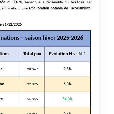
sée du Caire
, bénéfique à l’ensemble du territoire. La
uant à elle, d’une
amélioration notable de l’accessibilité
c le 31/12/2025
inations – saison hiver 2025-2026
tions
Total pax
Evolution N vs N-1
ce
98 847
9,5%
ne
92 326
6,3%
te
56 856
54,3%