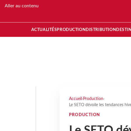
Aller au contenu
ACTUALITÉS
PRODUCTION
DISTRIBUTION
DESTI
Accueil
›
Production
›
Le SETO dévoile les tendances hive
PRODUCTION
Le SETO dév