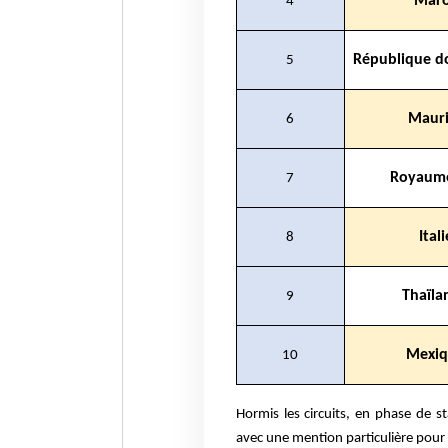
Mar
4
République d
5
Mauri
6
Royaum
7
Itali
8
Thaïla
9
Mexi
10
Hormis les circuits, en phase de 
avec une mention particulière pour