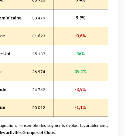
oc
63 916
9,4%
ominicaine
33 479
9,9%
ce
31 623
-0,6%
e-Uni
28 137
36%
e
26 974
39,1%
nde
24 782
-3,9%
que
20 012
-1,1%
stagnation, l’ensemble des segments évolue favorablement,
 les
activités Groupes et Clubs.