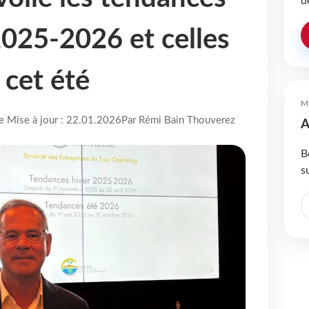
d
2025-2026 et celles
 cet été
M
re Mise à jour : 22.01.2026
Par Rémi Bain Thouverez
A
B
s