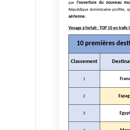
par
l’ouverture du nouveau mu
République dominicaine profite, q
aérienne.
Voyage à forfait : TOP 10 en trafi
10 premières dest
Classement
Destina
Fran
1
Espag
2
Egyp
3