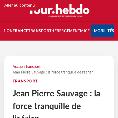
Aller au contenu
NATION
FRANCE
TRANSPORT
HÉBERGEMENT
MICE
MOBILITÉS
Accueil
›
Transport
›
Jean Pierre Sauvage : la force tranquille de l’aérien
TRANSPORT
Jean Pierre Sauvage : la
force tranquille de