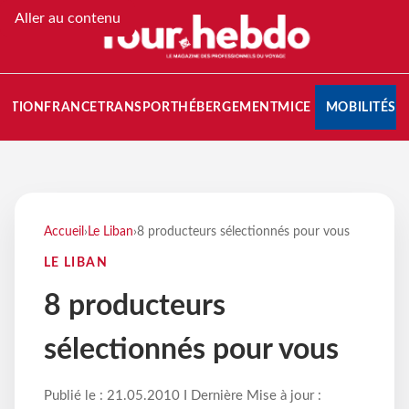
Aller au contenu
NATION
FRANCE
TRANSPORT
HÉBERGEMENT
MICE
MOBILITÉS
Accueil
›
Le Liban
›
8 producteurs sélectionnés pour vous
LE LIBAN
8 producteurs
sélectionnés pour vous
Publié le : 21.05.2010 I Dernière Mise à jour :