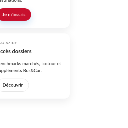
estinations.
Je m'inscris
AGAZINE
ccès dossiers
enchmarks marchés, Icotour et
uppléments Bus&Car.
Découvrir