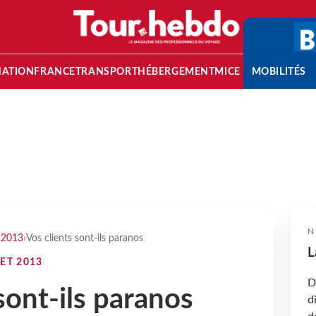
NATION
FRANCE
TRANSPORT
HÉBERGEMENT
MICE
MOBILITÉS
N
t 2013
›
Vos clients sont-ils paranos
L
ET 2013
D
sont-ils paranos
d