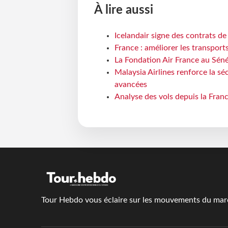
À lire aussi
Icelandair signe des contrats d
France : améliorer les transport
La Fondation Air France au Séné
Malaysia Airlines renforce la s
avancées
Analyse des vols depuis la Franc
Tour Hebdo vous éclaire sur les mouvements du march