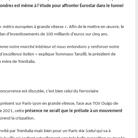
ondres est même à l'étude pour affronter Eurostar dans le tunnel
le « métro européen à grande vitesse ». Afin de le mettre en œuvre, le
n d'investissements de 100 milliards d'euros sur cinq ans.
me notre marché intérieur et nous entendons y renforcer notre
'excellence italien
» explique Tommaso Tanzilli, le président de
n mère de Trenitalia.
 concurrence est discutée, c’est bien celui du ferroviaire
a, présent sur Paris-Lyon en grande vitesse, face aux TGV Ouigo de
re 2021, cette
présence ne serait que le prélude à un mouvement
end la crispation.
nvité par Trenitalia mais bien pour un Paris-Aix (celui qui va à