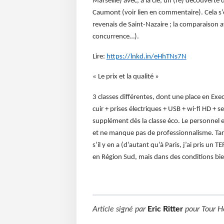
Marseille) avec, à la clé, un (re) découverte 
Caumont (voir lien en commentaire). Cela s’
revenais de Saint-Nazaire ; la comparaison ave
concurrence…).
Lire:
https://lnkd.in/eHhTNs7N
« Le prix et la qualité »
3 classes différentes, dont une place en Exec
cuir + prises électriques + USB + wi-fi HD + s
supplément dès la classe éco. Le personnel 
et ne manque pas de professionnalisme. Tari
s’il y en a (d’autant qu’à Paris, j’ai pris u
en Région Sud, mais dans des conditions bie
Article signé par
Eric Ritter
pour
Tour H