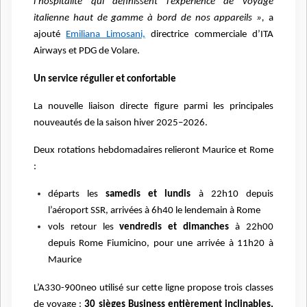
l’hospitalité qui définissent l’expérience de voyage
italienne haut de gamme à bord de nos appareils »,
a
ajouté
Emiliana Limosani,
directrice commerciale d’ITA
Airways et PDG de Volare.
Un service régulier et confortable
La nouvelle liaison directe figure parmi les principales
nouveautés de la saison hiver 2025–2026.
Deux rotations hebdomadaires relieront Maurice et Rome
:
départs les
samedis et lundis
à 22h10 depuis
l’aéroport SSR, arrivées à 6h40 le lendemain à Rome
vols retour les
vendredis et dimanches
à 22h00
depuis Rome Fiumicino, pour une arrivée à 11h20 à
Maurice
L’A330-900neo utilisé sur cette ligne propose trois classes
de voyage :
30 sièges Business entièrement inclinables,