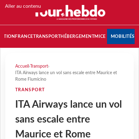
Aller au contenu
NATION
FRANCE
TRANSPORT
HÉBERGEMENT
MICE
MOBILITÉS
Accueil
›
Transport
›
ITA Airways lance un vol sans escale entre Maurice et
Rome Fiumicino
TRANSPORT
ITA Airways lance un vol
sans escale entre
Maurice et Rome