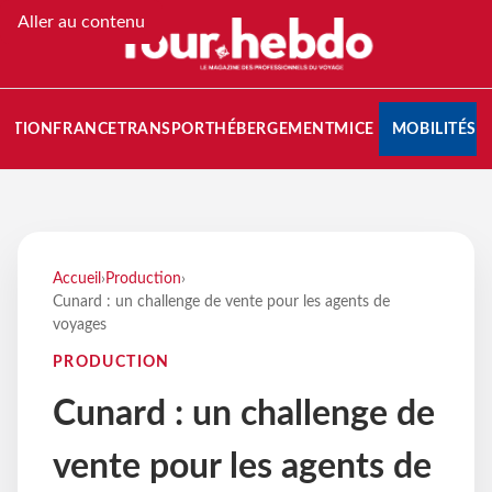
Aller au contenu
NATION
FRANCE
TRANSPORT
HÉBERGEMENT
MICE
MOBILITÉS
Accueil
›
Production
›
Cunard : un challenge de vente pour les agents de
voyages
PRODUCTION
Cunard : un challenge de
vente pour les agents de