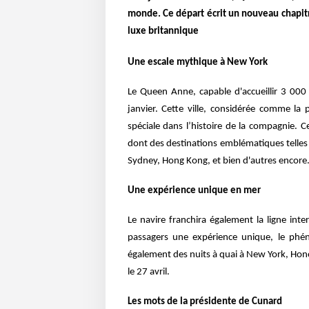
monde. Ce départ écrit un nouveau chapitr
luxe britannique
U
ne escale mythique à
N
ew
Y
ork
Le Queen Anne, capable d'accueillir 3 000
janvier. Cette ville, considérée comme la 
spéciale dans l’histoire de la compagnie. C
dont des destinations emblématiques telles
Sydney, Hong Kong, et bien d'autres encore
U
ne expérience unique en mer
Le navire franchira également la ligne inte
passagers une expérience unique, le ph
également des nuits à quai à New York, Hon
le 27 avril.
L
es mots de la présidente de
C
unard