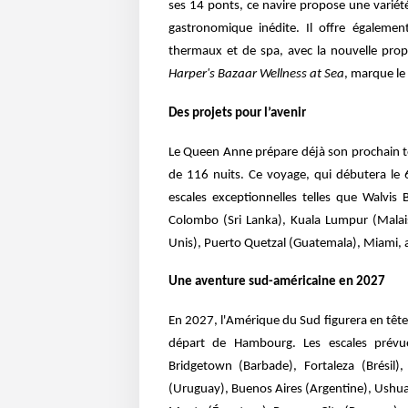
ses 14 ponts, ce navire propose une variété
gastronomique inédite. Il offre égalemen
thermaux et de spa, avec la nouvelle prop
Harper's Bazaar Wellness at Sea
, marque le
D
es projets pour l’avenir
Le Queen Anne prépare déjà son prochain 
de 116 nuits. Ce voyage, qui débutera le
escales exceptionnelles telles que Walvis 
Colombo (Sri Lanka), Kuala Lumpur (Malaisi
Unis), Puerto Quetzal (Guatemala), Miami, 
U
ne aventure sud-américaine en 2027
En 2027, l'Amérique du Sud figurera en tête 
départ de Hambourg. Les escales prévue
Bridgetown (Barbade), Fortaleza (Brésil),
(Uruguay), Buenos Aires (Argentine), Ushuaia