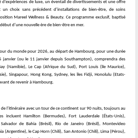
 d’expériences de luxe, un éventail de divertissements et une offre
t un choix sans précédent d’installations de bien-être, de soins
osition Mareel Wellness & Beauty. Ce programme exclusif, baptisé
 début d’une nouvelle ère de bien-être en mer.
tour du monde pour 2026, au départ de Hambourg, pour une durée
 6 janvier (ou le 11 janvier depuis Southampton), comprendra des
Bay (Namibie), Le Cap (Afrique du Sud), Port Louis (île Maurice),
e), Singapour, Hong Kong, Sydney, les îles Fidji, Honolulu (Etats-
avant de revenir à Hambourg.
de l’itinéraire avec un tour de ce continent sur 90 nuits, toujours au
s incluent Hamilton (Bermudes), Fort Lauderdale (États-Unis),
 Salvador de Bahia (Brésil), Rio de Janeiro (Brésil), Montevideo
 (Argentine), le Cap Horn (Chili), San Antonio (Chili), Lima (Pérou),