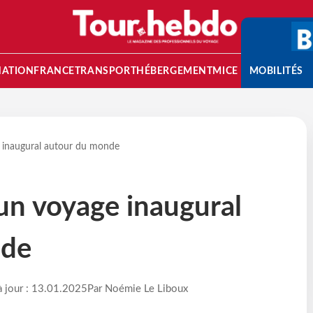
NATION
FRANCE
TRANSPORT
HÉBERGEMENT
MICE
MOBILITÉS
 inaugural autour du monde
un voyage inaugural
nde
à jour : 13.01.2025
Par Noémie Le Liboux