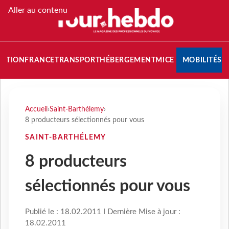
Aller au contenu
NATION
FRANCE
TRANSPORT
HÉBERGEMENT
MICE
MOBILITÉS
Accueil
›
Saint-Barthélemy
›
8 producteurs sélectionnés pour vous
SAINT-BARTHÉLEMY
8 producteurs
sélectionnés pour vous
Publié le : 18.02.2011 I Dernière Mise à jour :
18.02.2011