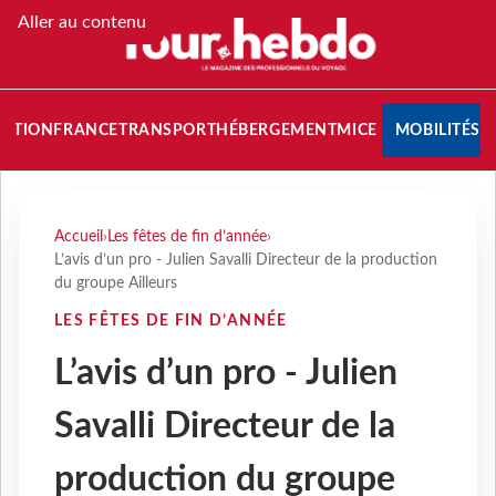
Aller au contenu
NATION
FRANCE
TRANSPORT
HÉBERGEMENT
MICE
MOBILITÉS
Accueil
›
Les fêtes de fin d’année
›
L’avis d’un pro - Julien Savalli Directeur de la production
du groupe Ailleurs
LES FÊTES DE FIN D’ANNÉE
L’avis d’un pro - Julien
Savalli Directeur de la
production du groupe