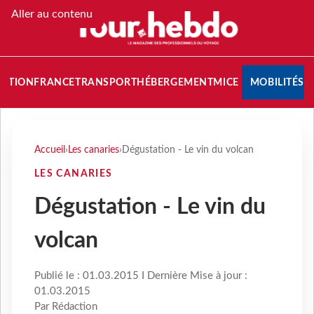
Aller au contenu
NATION
FRANCE
TRANSPORT
HÉBERGEMENT
MICE
MOBILITÉS
Accueil
›
Les canaries
›
Dégustation - Le vin du volcan
LES CANARIES
Dégustation - Le vin du
volcan
Publié le : 01.03.2015 I Dernière Mise à jour :
01.03.2015
Par Rédaction