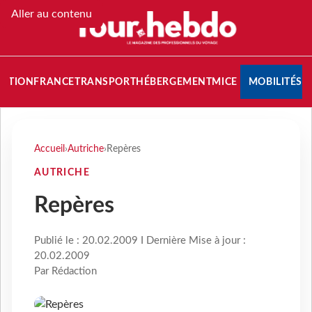
Aller au contenu
NATION
FRANCE
TRANSPORT
HÉBERGEMENT
MICE
MOBILITÉS
Accueil
›
Autriche
›
Repères
AUTRICHE
Repères
Publié le : 20.02.2009 I Dernière Mise à jour :
20.02.2009
Par Rédaction