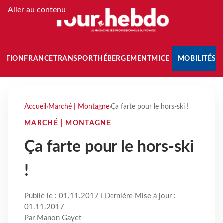
Aller au contenu
NATION
FRANCE
TRANSPORT
HÉBERGEMENT
MICE
MOBILITÉS
Accueil
›
Marché | Montagne
›
Ça farte pour le hors-ski !
MARCHÉ | MONTAGNE
Ça farte pour le hors-ski
!
Publié le : 01.11.2017 I Dernière Mise à jour :
01.11.2017
Par Manon Gayet