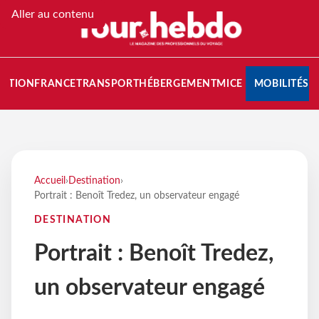
Aller au contenu
NATION
FRANCE
TRANSPORT
HÉBERGEMENT
MICE
MOBILITÉS
Accueil
›
Destination
›
Portrait : Benoît Tredez, un observateur engagé
DESTINATION
Portrait : Benoît Tredez,
un observateur engagé