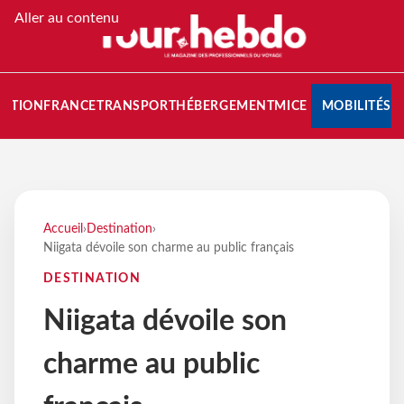
Aller au contenu
NATION
FRANCE
TRANSPORT
HÉBERGEMENT
MICE
MOBILITÉS
Accueil
›
Destination
›
Niigata dévoile son charme au public français
DESTINATION
Niigata dévoile son
charme au public