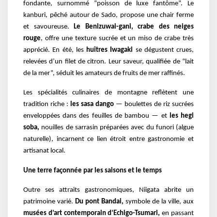
fondante, surnommé “poisson de luxe fantôme”. Le
kanburi, pêché autour de Sado, propose une chair ferme
et savoureuse.
Le Benizuwai-gani, crabe des neiges
rouge
, offre une texture sucrée et un miso de crabe très
apprécié. En été, les
huîtres Iwagaki
se dégustent crues,
relevées d’un filet de citron. Leur saveur, qualifiée de “lait
de la mer”, séduit les amateurs de fruits de mer raffinés.
Les spécialités culinaires de montagne reflètent une
tradition riche :
les sasa dango
— boulettes de riz sucrées
enveloppées dans des feuilles de bambou — et
les hegi
soba,
nouilles de sarrasin préparées avec du funori (algue
naturelle), incarnent ce lien étroit entre gastronomie et
artisanat local.
Une terre façonnée par les saisons et le temps
Outre ses attraits gastronomiques, Niigata abrite un
patrimoine varié.
Du pont Bandai,
symbole de la ville, aux
musées d’art contemporain d’Echigo-Tsumari,
en passant