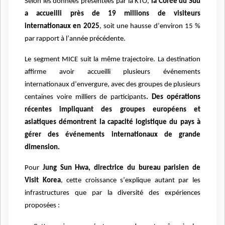
Selon les données pré
sent
ées par la KTO,
la Corée du Sud
a accueilli pr
è
s de 19 millions de visiteurs
internationaux en 2025
, soit une hausse d
’
environ 15 %
par rapport
à l
’
ann
é
e pr
é
c
é
dente.
Le segment MICE suit la m
ê
me trajectoire. La destination
affirme avoir accueilli plusieurs é
v
énements
internationaux d
’
envergure, avec des groupes de plusieurs
centaines voire milliers de participants
. Des opérations
récentes impliquant des groupes européens et
asiatiques démontrent la capacité logistique du pays
à
g
érer des é
v
énements internationaux de grande
dimension.
Pour
Jung Sun Hwa, directrice du bureau parisien de
Visit Korea
, cette croissance s
’
explique autant par les
infrastructures que par la diversité des expériences
proposées :