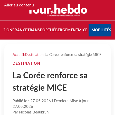
Aller au contenu
NATION
FRANCE
TRANSPORT
HÉBERGEMENT
MICE
MOBILITÉS
Accueil
›
Destination
›
La Corée renforce sa stratégie MICE
DESTINATION
La Corée renforce sa
stratégie MICE
Publié le : 27.05.2026 I Dernière Mise à jour :
27.05.2026
Par Nicolas Beaubrun