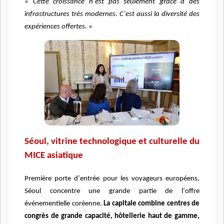
« Cette croissance n
’
est pas seulement gr
âce à
des
infrastructures tr
ès modernes. C
’
est aussi la diversité des
expériences offertes.
»
S
éoul, vitrine technologique et culturelle du
MICE asiatique
Première porte d
’
entr
ée pour les voyageurs européens,
Séoul concentre une grande partie de l
’
offre
é
v
énementielle coréenne.
La capitale combine centres de
congr
è
s de grande capacité
, h
ô
tellerie haut de gamme,