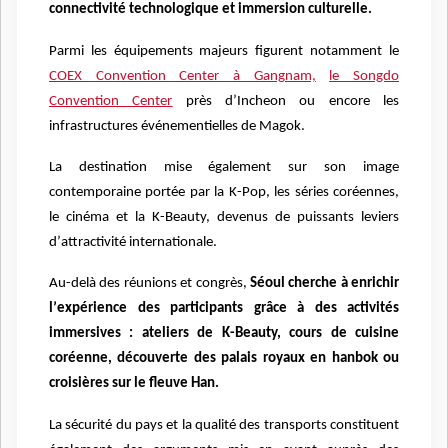
connectivité technologique et immersion culturelle.
Parmi les équipements majeurs figurent notamment le
COEX Convention Center à Gangnam,
le Songdo
Convention Center
prè
s d
’
Incheon ou encore les
infrastructures é
v
énementielles de Magok.
La destination mise également sur son image
contemporaine portée par la K-Pop, les séries coréennes,
le cinéma et la K-Beauty, devenus de puissants leviers
d
’
attractivit
é
internationale.
Au-del
à
des réunions et congr
è
s,
S
éoul cherche
à
enrichir
l
’
exp
érience des participants gr
âce à
des activités
immersives : ateliers de K-Beauty, cours de cuisine
coréenne, découverte des palais royaux en hanbok ou
croisi
è
res sur le fleuve Han.
La s
é
curit
é du pays et la qualité des transports constituent