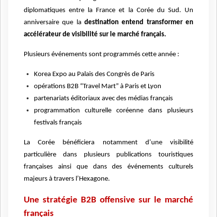
diplomatiques entre la France et la Corée du Sud. Un
anniversaire que la
destination entend transformer en
accé
l
érateur de visibilité sur le marché
franç
ais.
Plusieurs é
v
énements sont programmés cette année :
Korea Expo au Palais des Congr
è
s de Paris
op
érations B2B
“
Travel Mart
” à Paris et Lyon
partenariats éditoriaux avec des mé
dias fran
ç
ais
programmation culturelle coréenne dans plusieurs
festivals fran
ç
ais
La Cor
é
e b
é
n
éficiera notamment d
’
une visibilité
particuli
è
re dans plusieurs publications touristiques
fran
ç
aises ainsi que dans des é
v
énements culturels
majeurs
à
travers l
’
Hexagone.
Une stratégie B2B offensive sur le marché
franç
ais