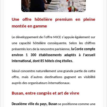
Une offre h
ôteliè
re premium en pleine
monté
e en gamme
Le développement de l
’
offre MICE s
’
appuie également sur
une capacité
hôtelière cons
équente. Selon les chiffres
pré
sent
és lors de la rencontre parisienne,
la Corée compte
environ 1 300 établissements adapté
s à l
’
accueil
international, dont 85 h
ô
tels cinq é
toiles.
S
éoul concentre naturellement une grande partie de cette
offre, mais d
’
autres destinations gagnent en visibilité
aupr
è
s des organisateurs internationaux.
Busan, entre congr
è
s et art de vivre
Deuxi
è
me ville du pays, Busan
se positionne comme une