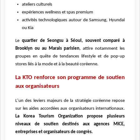
ateliers culturels
exp
é
riences wellness et spas premium
activit
és technologiques autour de Samsung, Hyundai
ou Kia
Le
quartier de Seongsu
à S
éoul, souvent comparé à
Brooklyn ou au Marais parisien
, attire notamment les
groupes en qu
ê
te de tendances lifestyle et de pop-up
stores li
é
s à
la mode et
à
la beaut
é
cor
é
enne.
La KTO renforce son programme de soutien
aux organisateurs
L
’
un des leviers majeurs de la straté
gie cor
éenne repose
sur les aides accordées aux organisateurs internationaux.
La Korea Tourism Organization propose plusieurs
niveaux de soutien destinés aux agences MICE,
entreprises et organisateurs de congr
è
s.