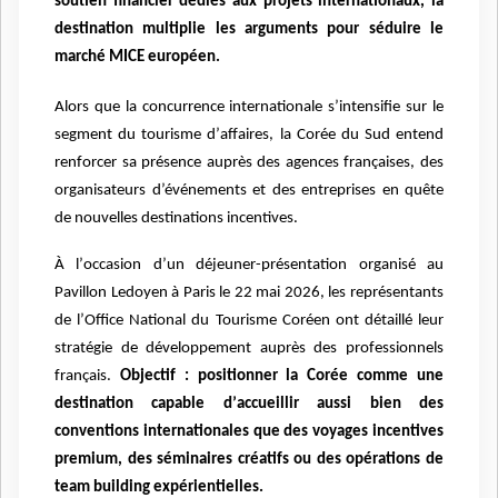
soutien financier dé
di
és aux projets internationaux, la
destination multiplie les arguments pour séduire le
marché MICE europé
en.
Alors que la concurrence internationale s
’
intensifie sur le
segment du tourisme d
’
affaires, la Corée du Sud entend
renforcer sa présence aupr
è
s des agences fran
ç
aises, des
organisateurs d’é
v
énements et des entreprises en qu
ê
te
de nouvelles destinations incentives.
À
l
’
occasion d
’
un déjeuner-présentation organisé au
Pavillon Ledoyen
à
Paris le 22 mai 2026, les représentants
de l
’
Office National du Tourisme Coréen ont détaillé leur
stratégie de développement aupr
è
s des professionnels
fran
ç
ais.
Objectif : positionner la Corée comme une
destination capable d
’
accueillir aussi bien des
conventions internationales que des voyages incentives
premium, des séminaires créatifs ou des opé
rations de
team building exp
érientielles.