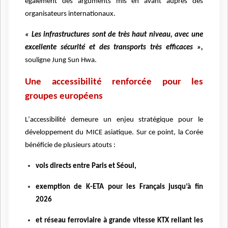
également des arguments mis en avant aupr
è
s des
organisateurs internationaux.
« Les infrastructures sont de tr
è
s haut niveau, avec une
excellente sé
curit
é et des transports tr
è
s efficaces
»
,
souligne Jung Sun Hwa.
Une accessibilité renforcée pour les
groupes europé
ens
L
’
accessibilit
é demeure un enjeu stratégique pour le
développement du MICE asiatique. Sur ce point, la Coré
e
b
é
n
éficie de plusieurs atouts :
vols directs entre Paris et Séoul,
exemption de K-ETA pour les Fran
ç
ais jusqu’à fin
2026
et réseau ferroviaire
à
grande vitesse KTX reliant les