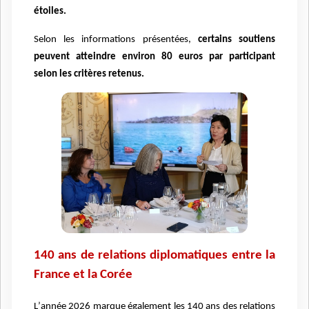
é
toiles.
Selon les informations pré
sent
ées,
certains soutiens
peuvent atteindre environ 80 euros par participant
selon les crit
è
res retenus.
140 ans de relations diplomatiques entre la
France et la Coré
e
L
’
ann
ée 2026 marque également les 140 ans des relations