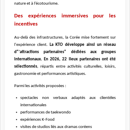
nature et
à l
’écotourisme.
Des expériences immersives pour les
incentives
Au-del
à
des infrastructures, la Corée mise fortement sur
l
’
exp
é
rience client.
La KTO d
éveloppe ainsi un réseau
d
’“
attractions partenaires
” d
é
di
ées aux groupes
internationaux. En 2026, 22 lieux partenaires ont é
t
é
s
électionné
s
, r
épartis entre activités culturelles, loisirs,
gastronomie et performances artistiques.
Parmi les activités proposées :
spectacles non verbaux adaptés aux client
è
les
internationales
performances de taekwondo
exp
é
riences K-Food
visites de studios li
és aux dramas coréens