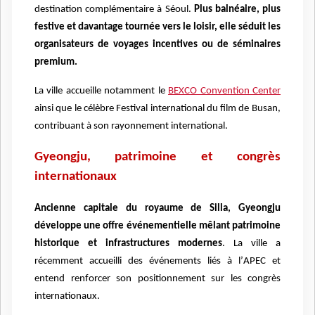
destination complémentaire
à S
é
oul.
Plus baln
éaire, plus
festive et davantage tournée vers le loisir, elle séduit les
organisateurs de voyages incentives ou de séminaires
premium.
La ville accueille notamment le
BEXCO Convention Center
ainsi que le cé
lè
bre Festival international du film de Busan,
contribuant
à
son rayonnement international.
Gyeongju, patrimoine et congr
è
s
internationaux
Ancienne capitale du royaume de Silla, Gyeongju
développe une offre é
v
énementielle m
ê
lant patrimoine
historique et infrastructures modernes
. La ville a
récemment accueilli des é
v
énements lié
s à l
’
APEC et
entend renforcer son positionnement sur les congr
è
s
internationaux.