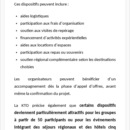
Ces dispositifs peuvent inclure :
aides logistiques
participation aux frais d
’
organisation
soutien aux visites de repérage
financement d
’
activit
é
s exp
érientielles
aides aux locations d
’
espaces
participation aux repas ou souvenirs
soutien ré
gional compl
émentaire selon les destinations
choisies
Les organisateurs peuvent bé
n
éficier d
’
un
accompagnement d
è
s la phase d
’
appel d
’
offres, avant
m
ê
me la confirmation du projet.
La KTO pr
é
cise
également que
certains dispositifs
deviennent particuli
è
rement attractifs pour les groupes
à
partir de 50 participants ou pour les é
v
énements
intégrant des séjours régionaux et des h
ô
tels cinq