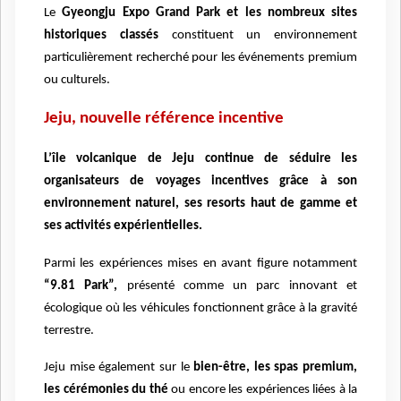
Le
Gyeongju Expo Grand Park et les nombreux sites
historiques classés
constituent un environnement
particuli
è
rement recherché pour les é
v
énements premium
ou culturels.
Jeju, nouvelle ré
f
é
rence incentive
L’î
le volcanique de Jeju continue de séduire les
organisateurs de voyages incentives gr
âce à
son
environnement naturel, ses resorts haut de gamme et
ses activité
s exp
érientielles.
Parmi les expériences mises en avant figure notamment
“
9.81 Park”,
pr
é
sent
é comme un parc innovant et
écologique o
ù
les véhicules fonctionnent gr
âce à la gravit
é
terrestre.
Jeju mise
également sur le
bien-
ê
tre, les spas premium,
les cé
r
émonies du thé
ou encore les expériences liées
à
la