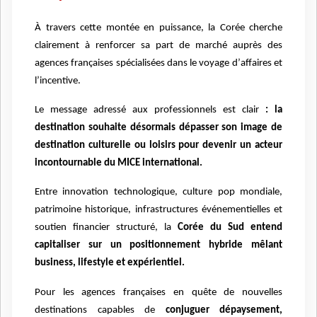
À travers cette montée en puissance, la Corée cherche
clairement
à
renforcer sa part de marché aupr
è
s des
agences fran
ç
aises spécialisées dans le voyage d
’
affaires et
l
’
incentive.
Le message adressé aux professionnels est clair
: la
destination souhaite désormais dépasser son image de
destination culturelle ou loisirs pour devenir un acteur
incontournable du MICE international.
Entre innovation technologique, culture pop mondiale,
patrimoine historique, infrastructures é
v
énementielles et
soutien financier structuré
, la
Cor
ée du Sud entend
capitaliser sur un positionnement hybride m
ê
lant
business, lifestyle et exp
érientiel.
Pour les agences fran
ç
aises en qu
ê
te de nouvelles
destinations capables de
conjuguer dépaysement,