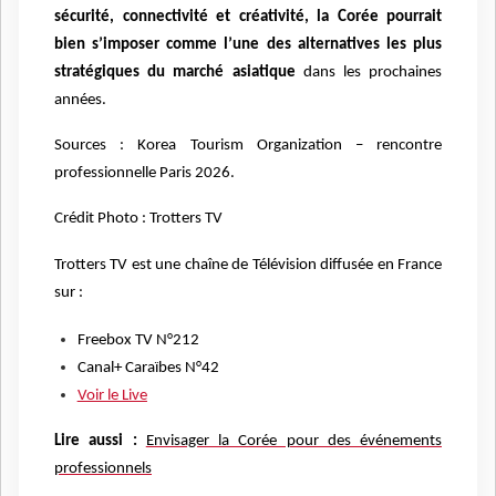
sé
curit
é
, connectivit
é et cré
ativit
é
, la Cor
ée pourrait
bien s
’
imposer comme l
’
une des alternatives les plus
stratégiques du marché asiatique
dans les prochaines
anné
es.
Sources : Korea Tourism Organization
–
rencontre
professionnelle Paris 2026.
Crédit Photo : Trotters TV
Trotters TV est une chaîne de Télévision diffusée en France
sur :
Freebox TV N
°212
Canal+ Cara
ï
bes N
°42
Voir le Live
Lire aussi :
Envisager la Corée pour des événements
professionnels