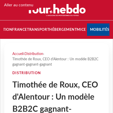
Aller au contenu
NATION
FRANCE
TRANSPORT
HÉBERGEMENT
MICE
MOBILITÉS
Accueil
›
Distribution
›
Timothée de Roux, CEO d'Alentour : Un modèle B2B2C
gagnant-gagnant-gagnant
DISTRIBUTION
Timothée de Roux, CEO
d'Alentour : Un modèle
B2B2C gagnant-