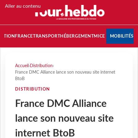
Aller au contenu
NATION
FRANCE
TRANSPORT
HÉBERGEMENT
MICE
MOBILITÉS
Accueil
›
Distribution
›
France DMC Alliance lance son nouveau site internet
BtoB
DISTRIBUTION
France DMC Alliance
lance son nouveau site
internet BtoB