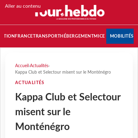
Aller au contenu
NATION
FRANCE
TRANSPORT
HÉBERGEMENT
MICE
MOBILITÉS
Accueil
›
Actualités
›
Kappa Club et Selectour misent sur le Monténégro
ACTUALITÉS
Kappa Club et Selectour
misent sur le
Monténégro