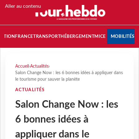
Aller au contenu
NATION
FRANCE
TRANSPORT
HÉBERGEMENT
MICE
MOBILITÉS
Accueil
›
Actualités
›
Salon Change Now : les 6 bonnes idées à appliquer dans
le tourisme pour sauver la planète
ACTUALITÉS
Salon Change Now : les
6 bonnes idées à
appliquer dans le