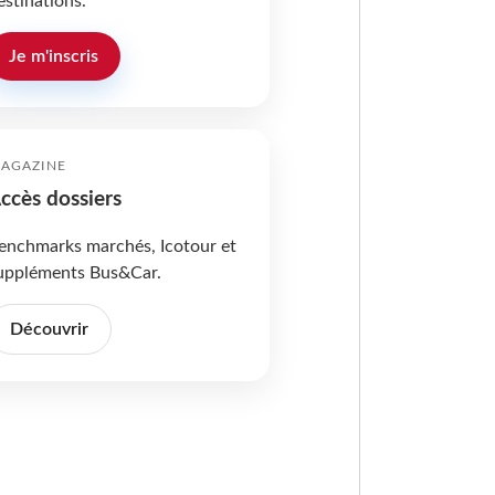
estinations.
Je m'inscris
AGAZINE
ccès dossiers
enchmarks marchés, Icotour et
uppléments Bus&Car.
Découvrir