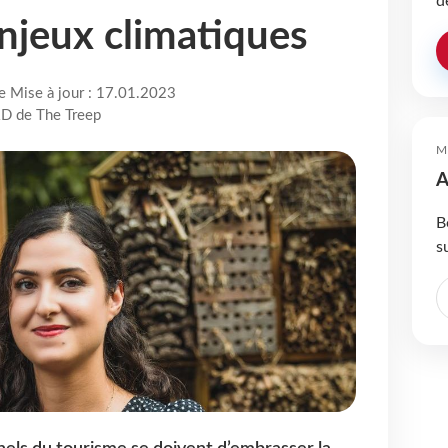
d
enjeux climatiques
re Mise à jour : 17.01.2023
&D de The Treep
M
A
B
s