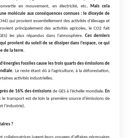
convertie en mouvement, en électricité, etc
. Mais cela
’une molécule aux conséquences connues : le dioxyde de
H4) qui provient essentiellement des activités d’élevage et
ovient principalement des activités agricoles, le CO2 fait
(GES) les plus répandus dans l’atmosphère.
Ces derniers
ui provient du soleil de se dissiper dans l’espace, ce qui
 de la terre
.
énergies fossiles cause les trois quarts des émissions de
ondiale
. Le reste étant dû à l’agriculture, à la déforestation,
aines activités industrielles.
l près de 16% des émissions
de GES à l’échelle mondiale.
En
: le transport est de loin la première source d’émissions de
t l’industrie).
taires ?
t collaboratrices jugent leurs voyages d’affaires nécessaires