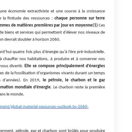
une économie extractiviste et une course à la croissance
e la finitude des ressources :
chaque personne sur terre
mmes de matières premières par jour en moyenne(1)
Ces
de biens et services qui permettent d’élever nos niveaux de
on devrait doubler à horizon 2060.
hui quatre fois plus d’énergie qu’à l’ère pré-industrielle.
 à chauffer nos habitations, à produire et à conserver nos
nous divertir.
Elle se compose principalement d’énergies
sues de la fossilisation d’organismes vivants durant un temps
ns d’années). En 2019
, le pétrole, le charbon et le gaz
mmation mondiale d’énergie
. Le charbon reste la première
dans le monde.
ent/global-material-resources-outlook-to-2060-
enferment, pétrole, gaz et charbon sont brûlés pour produire