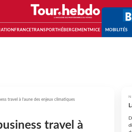
NATION
FRANCE
TRANSPORT
HÉBERGEMENT
MICE
MOBILITÉS
N
ness travel à l’aune des enjeux climatiques
L
D
business travel à
d