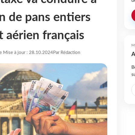
d
on de pans entiers
 aérien français
M
re Mise à jour : 28.10.2024
Par Rédaction
A
B
s