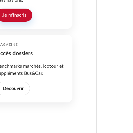
estinations.
Je m'inscris
AGAZINE
ccès dossiers
enchmarks marchés, Icotour et
uppléments Bus&Car.
Découvrir