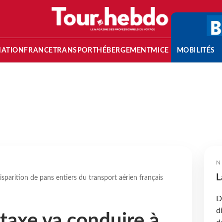
NATION
FRANCE
TRANSPORT
HÉBERGEMENT
MICE
MOBILITÉS
N
L
isparition de pans entiers du transport aérien français
D
d
 taxe va conduire à