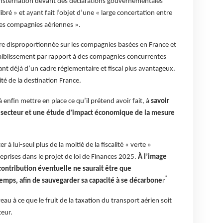
onsternation devant des déclarations gouvernementales
ré » et ayant fait l’objet d’une « large concertation entre
des compagnies aériennes ».
ère disproportionnée sur les compagnies basées en France et
affaiblissement par rapport à des compagnies concurrentes
ant déjà d’un cadre réglementaire et fiscal plus avantageux.
vité de la destination France.
nfin mettre en place ce qu’il prétend avoir fait, à
savoir
e secteur et une étude d’impact économique de la mesure
 à lui-seul plus de la moitié de la fiscalité « verte »
eprises dans le projet de loi de Finances 2025.
À l’image
contribution éventuelle ne saurait être que
*
temps, afin de sauvegarder sa capacité à se décarbone
r
au à ce que le fruit de la taxation du transport aérien soit
teur.