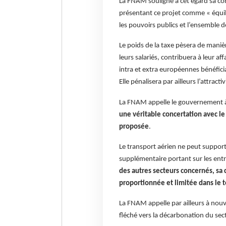
La FNAM souligne à cet égard sa c
présentant ce projet comme « équilib
les pouvoirs publics et l’ensemble 
Le poids de la taxe pèsera de mani
leurs salariés, contribuera à leur 
intra et extra européennes bénéfici
Elle pénalisera par ailleurs l’attracti
La FNAM appelle le gouvernement à e
une véritable concertation avec l
proposée
.
Le transport aérien ne peut supporter
supplémentaire portant sur les entr
des autres secteurs concernés, sa 
proportionnée et limitée dans le 
La FNAM appelle par ailleurs à nouve
fléché vers la décarbonation du sec