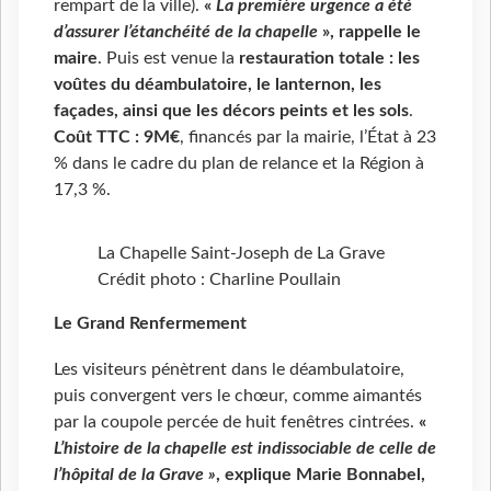
rempart de la ville).
«
La première urgence a été
d’assurer l’étanchéité de la chapelle
», rappelle le
maire
. Puis est venue la
r
estauration totale : les
voûtes du déambulatoire, le lanternon,
les
façades, ainsi que les décors peints et
les
sols
.
C
oût
TTC :
9M€
, financés par la mairie, l’État à 23
% dans le cadre du plan de relance et la Région à
17,3 %.
La Chapelle Saint-Joseph de La Grave
Crédit photo : Charline Poullain
Le Grand Renfermement
Les visiteurs pénètrent dans le déambulatoire,
puis convergent vers le chœur, comme aimantés
par la coupole percée de huit fenêtres cintrées.
«
L’histoire de la chapelle est indissociable de celle de
l’hôpital de la Grave »
, e
xplique
Marie Bonnabel,