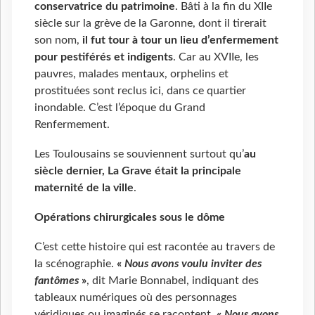
conservatrice du patrimoine
. Bâti à la fin du XIIe
siècle sur la grève de la Garonne, dont il tirerait
son nom,
i
l fut tour à tour un lieu d’enfermement
pour pestiférés
et
indigents
. Car au XVIIe, les
pauvres, malades mentaux, orphelins et
prostituées sont reclus ici, dans ce quartier
inondable. C’est l’époque du Grand
Renfermement.
Les Toulousains se souviennent surtout qu’
au
siècle dernier, La Grave
était
la principale
maternité
de
la ville
.
Opérations chirurgicales sous le dôme
C’est cette histoire qui est racontée au travers de
la scénographie.
«
Nous avons voulu inviter des
fantômes
»
, dit Marie Bonnabel, indiquant des
tableaux numériques où des personnages
véridiques ou imaginés se racontent.
«
Nous avons