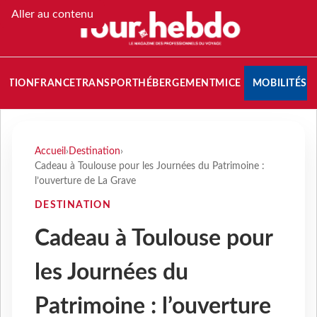
Aller au contenu
NATION
FRANCE
TRANSPORT
HÉBERGEMENT
MICE
MOBILITÉS
Accueil
›
Destination
›
Cadeau à Toulouse pour les Journées du Patrimoine :
l’ouverture de La Grave
DESTINATION
Cadeau à Toulouse pour
les Journées du
Patrimoine : l’ouverture