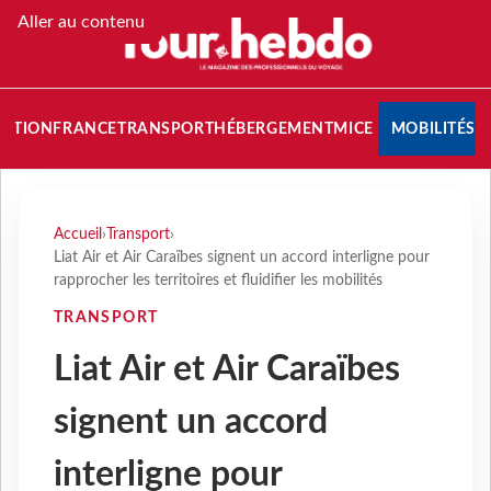
Aller au contenu
NATION
FRANCE
TRANSPORT
HÉBERGEMENT
MICE
MOBILITÉS
Accueil
›
Transport
›
Liat Air et Air Caraïbes signent un accord interligne pour
rapprocher les territoires et fluidifier les mobilités
TRANSPORT
Liat Air et Air Caraïbes
signent un accord
interligne pour