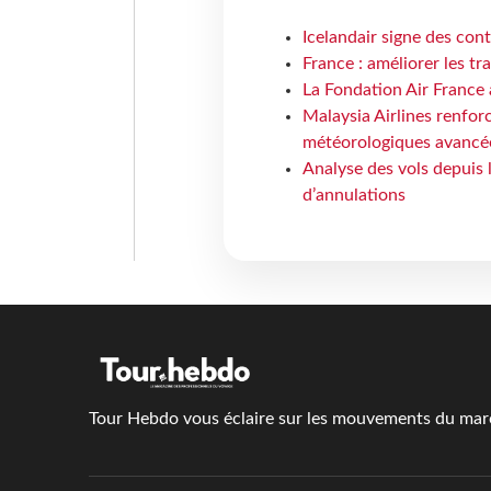
Icelandair signe des con
France : améliorer les tr
La Fondation Air France 
Malaysia Airlines renforc
météorologiques avancé
Analyse des vols depuis 
d’annulations
Tour Hebdo vous éclaire sur les mouvements du march