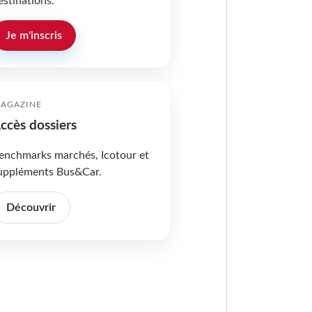
estinations.
Je m'inscris
AGAZINE
ccès dossiers
enchmarks marchés, Icotour et
uppléments Bus&Car.
Découvrir