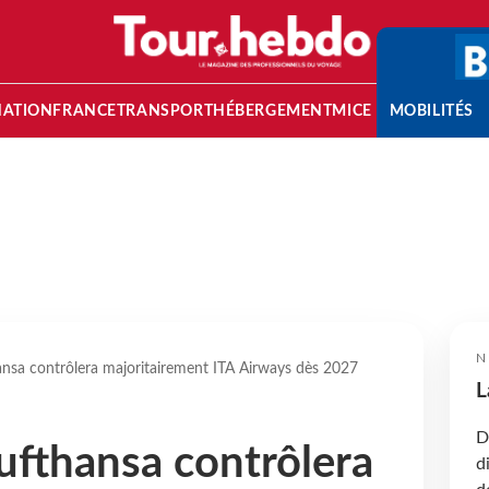
NATION
FRANCE
TRANSPORT
HÉBERGEMENT
MICE
MOBILITÉS
N
ansa contrôlera majoritairement ITA Airways dès 2027
L
D
ufthansa contrôlera
d