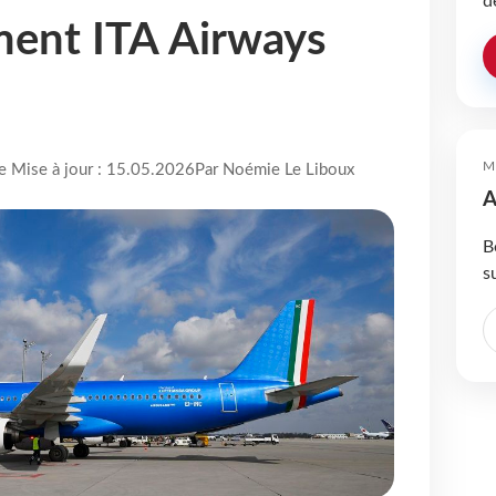
d
ment ITA Airways
M
re Mise à jour : 15.05.2026
Par Noémie Le Liboux
A
B
s