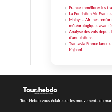
France : améliorer les tr
La Fondation Air France 
Malaysia Airlines renforc
météorologiques avancé
Analyse des vols depuis 
d’annulations
Transavia France lance un
Kajaani
Tour Hebdo vous éclaire sur les mouvements du march