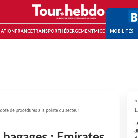
NATION
FRANCE
TRANSPORT
HÉBERGEMENT
MICE
MOBILITÉS
N
L
 dote de procédures à la pointe du secteur
D
d
 bagages : Emirates