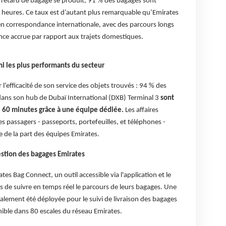
un retard de bagage se produit, 91 % des bagages sont
72 heures. Ce taux est d’autant plus remarquable qu’Emirates
n correspondance internationale, avec des parcours longs
nce accrue par rapport aux trajets domestiques.
mi les plus performants du secteur
l’efficacité de son service des objets trouvés : 94 % des
 dans son hub de Dubaï International (DXB) Terminal 3
sont
e 60 minutes grâce à une équipe dédiée.
Les affaires
es passagers - passeports, portefeuilles, et téléphones -
e de la part des équipes Emirates.
estion des bagages Emirates
es Bag Connect, un outil accessible via l'application et le
ts de suivre en temps réel le parcours de leurs bagages. Une
lement été déployée pour le suivi de livraison des bagages
nible dans 80 escales du réseau Emirates.