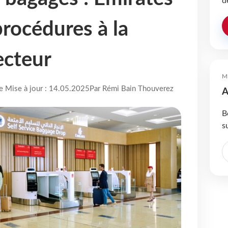
d
procédures à la
ecteur
M
re Mise à jour : 14.05.2025
Par Rémi Bain Thouverez
A
B
s