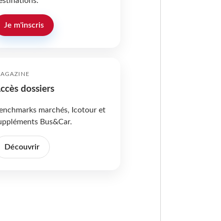
estinations.
Je m'inscris
AGAZINE
ccès dossiers
enchmarks marchés, Icotour et
uppléments Bus&Car.
Découvrir