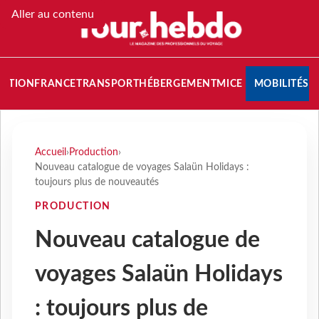
Aller au contenu
NATION
FRANCE
TRANSPORT
HÉBERGEMENT
MICE
MOBILITÉS
Accueil
›
Production
›
Nouveau catalogue de voyages Salaün Holidays :
toujours plus de nouveautés
PRODUCTION
Nouveau catalogue de
voyages Salaün Holidays
: toujours plus de