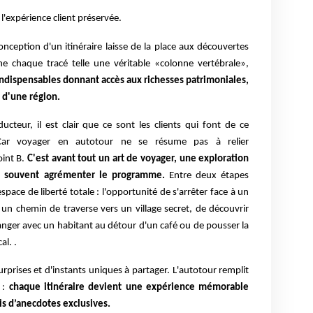
 l'expérience client préservée.
conception d'un itinéraire laisse de la place aux découvertes
ne chaque tracé telle une véritable «colonne vertébrale»,
indispensables donnant accès aux richesses patrimoniales,
 d'une région.
cteur, il est clair que ce sont les clients qui font de ce
Car voyager en autotour ne se résume pas à relier
int B.
C'est avant tout un art de voyager, une exploration
nt souvent agrémenter le programme.
Entre deux étapes
space de liberté totale : l'opportunité de s'arrêter face à un
n chemin de traverse vers un village secret, de découvrir
anger avec un habitant au détour d'un café ou de pousser la
al. .
rprises et d'instants uniques à partager. L'autotour remplit
 :
chaque itinéraire devient une expérience mémorable
is d’anecdotes exclusives.