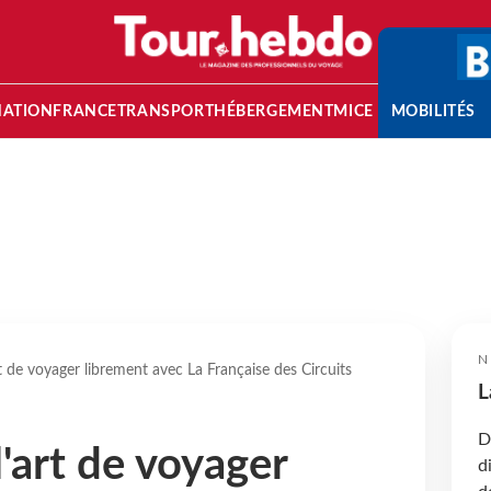
NATION
FRANCE
TRANSPORT
HÉBERGEMENT
MICE
MOBILITÉS
N
rt de voyager librement avec La Française des Circuits
L
D
l'art de voyager
d