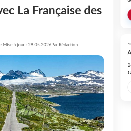
d
vec La Française des
M
re Mise à jour : 29.05.2026
Par Rédaction
A
B
s