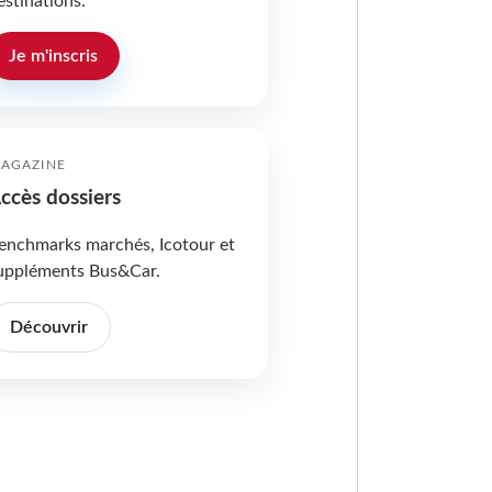
estinations.
Je m'inscris
AGAZINE
ccès dossiers
enchmarks marchés, Icotour et
uppléments Bus&Car.
Découvrir