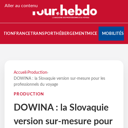
Aller au contenu
NATION
FRANCE
TRANSPORT
HÉBERGEMENT
MICE
MOBILITÉS
Accueil
›
Production
›
DOWINA : la Slovaquie version sur-mesure pour les
professionnels du voyage
PRODUCTION
DOWINA : la Slovaquie
version sur-mesure pour