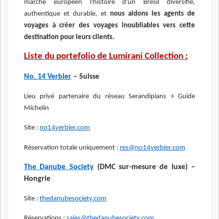
marché européen l'histoire d'un Brésil diversifié,
authentique et durable, et
nous aidons les agents de
voyages à créer des voyages inoubliables vers cette
destination pour leurs clients.
Liste du portefolio de Lumirani Collection :
No. 14 Verbier
– Suisse
Lieu privé partenaire du réseau Serandipians + Guide
Michelin
Site :
no14verbier.com
Réservation totale uniquement :
res@no14verbier.com
The Danube Society
(DMC sur-mesure de luxe) –
Hongrie
Site :
thedanubesociety.com
Réservations :
sales@thedanubesociety.com