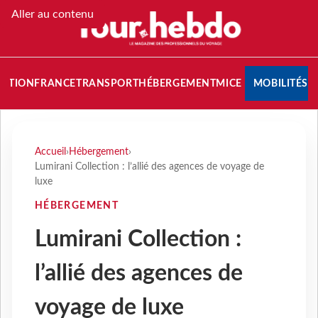
Aller au contenu
NATION
FRANCE
TRANSPORT
HÉBERGEMENT
MICE
MOBILITÉS
Accueil
›
Hébergement
›
Lumirani Collection : l’allié des agences de voyage de
luxe
HÉBERGEMENT
Lumirani Collection :
l’allié des agences de
voyage de luxe