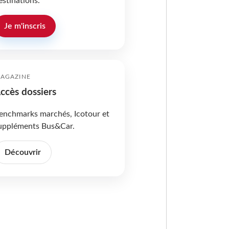
estinations.
Je m'inscris
AGAZINE
ccès dossiers
enchmarks marchés, Icotour et
uppléments Bus&Car.
Découvrir