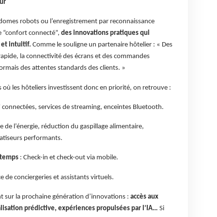
ur
ordomes robots ou l’enregistrement par reconnaissance
le “confort connecté”,
des innovations pratiques qui
et intuitif.
Comme le souligne un partenaire hôtelier : « Des
apide, la connectivité des écrans et des commandes
ormais des attentes standards des clients. »
où les hôteliers investissent donc en priorité, on retrouve :
 connectées, services de streaming, enceintes Bluetooth.
te de l’énergie, réduction du gaspillage alimentaire,
matiseurs performants.
 temps
: Check-in et check-out via mobile.
ce de conciergeries et assistants virtuels.
nt sur la prochaine génération d’innovations :
accès aux
isation prédictive, expériences propulsées par l’IA…
Si