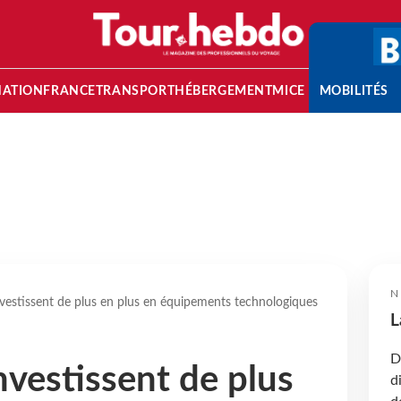
NATION
FRANCE
TRANSPORT
HÉBERGEMENT
MICE
MOBILITÉS
N
nvestissent de plus en plus en équipements technologiques
L
D
nvestissent de plus
d