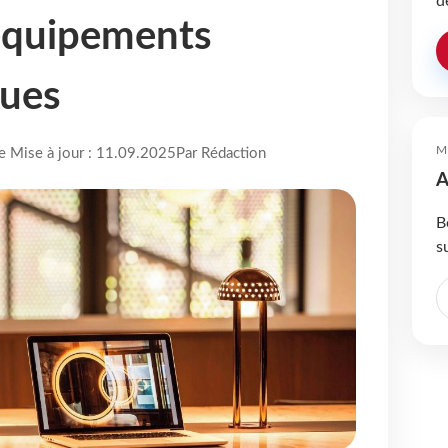
d
équipements
ques
M
re Mise à jour : 11.09.2025
Par Rédaction
A
B
s