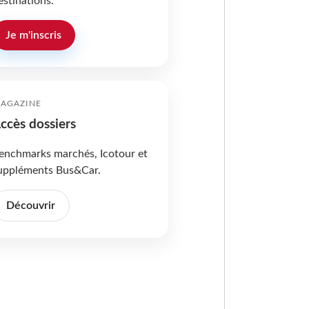
estinations.
Je m'inscris
AGAZINE
ccès dossiers
enchmarks marchés, Icotour et
uppléments Bus&Car.
Découvrir