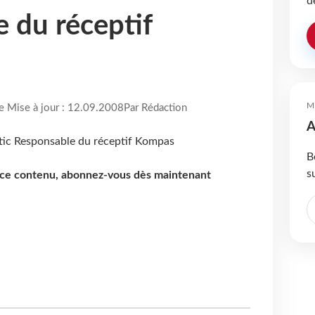
d
 du réceptif
M
re Mise à jour : 12.09.2008
Par Rédaction
A
B
s
e ce contenu, abonnez-vous dès maintenant