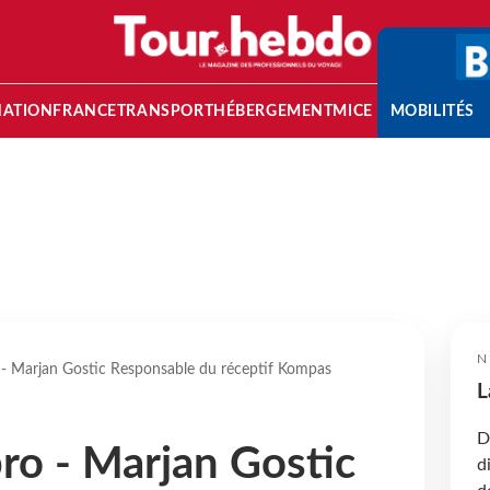
NATION
FRANCE
TRANSPORT
HÉBERGEMENT
MICE
MOBILITÉS
N
o - Marjan Gostic Responsable du réceptif Kompas
L
D
pro - Marjan Gostic
d