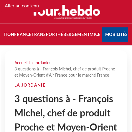
Aller au contenu
NATION
FRANCE
TRANSPORT
HÉBERGEMENT
MICE
MOBILITÉS
Accueil
›
La Jordanie
›
3 questions à - François Michel, chef de produit Proche
et Moyen-Orient d’Air France pour le marché France
LA JORDANIE
3 questions à - François
Michel, chef de produit
Proche et Moyen-Orient