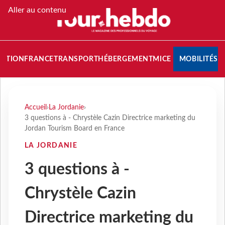
Aller au contenu
NATION
FRANCE
TRANSPORT
HÉBERGEMENT
MICE
MOBILITÉS
Accueil
›
La Jordanie
›
3 questions à - Chrystèle Cazin Directrice marketing du
Jordan Tourism Board en France
LA JORDANIE
3 questions à -
Chrystèle Cazin
Directrice marketing du