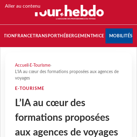
Aller au contenu
NATION
FRANCE
TRANSPORT
HÉBERGEMENT
MICE
MOBILITÉS
Accueil
›
E-Tourisme
›
L’IA au cœur des formations proposées aux agences de
voyages
E-TOURISME
L’IA au cœur des
formations proposées
aux agences de voyages