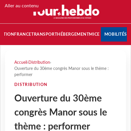
Aller au contenu
NATION
FRANCE
TRANSPORT
HÉBERGEMENT
MICE
MOBILITÉS
Accueil
›
Distribution
›
Ouverture du 30ème congrès Manor sous le thème :
performer
DISTRIBUTION
Ouverture du 30ème
congrès Manor sous le
thème : performer