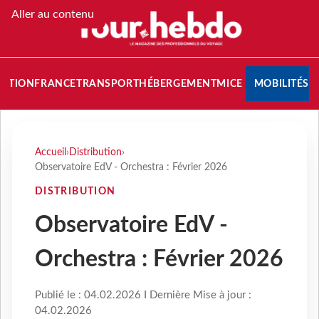
Aller au contenu
NATION
FRANCE
TRANSPORT
HÉBERGEMENT
MICE
MOBILITÉS
Accueil
›
Distribution
›
Observatoire EdV - Orchestra : Février 2026
DISTRIBUTION
Observatoire EdV -
Orchestra : Février 2026
Publié le : 04.02.2026 I Dernière Mise à jour :
04.02.2026