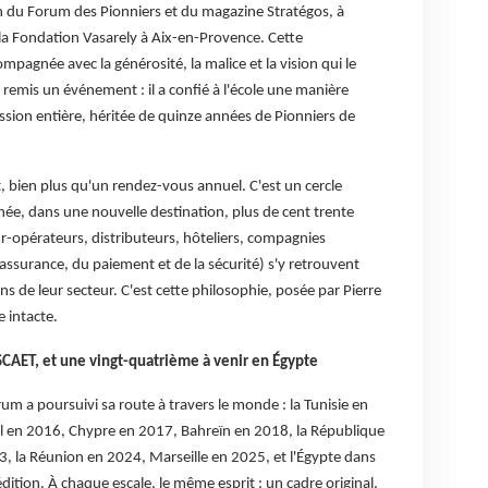
ion du Forum des Pionniers et du magazine Stratégos, à
à la Fondation Vasarely à Aix-en-Provence. Cette
mpagnée avec la générosité, la malice et la vision qui le
t remis un événement : il a confié à l'école une manière
ssion entière, héritée de quinze années de Pionniers de
t, bien plus qu'un rendez-vous annuel. C'est un cercle
née, dans une nouvelle destination, plus de cent trente
r-opérateurs, distributeurs, hôteliers, compagnies
l'assurance, du paiement et de la sécurité) s'y retrouvent
s de leur secteur. C'est cette philosophie, posée par Pierre
e intacte.
SCAET, et une vingt-quatrième à venir en Égypte
rum a poursuivi sa route à travers le monde : la Tunisie en
l en 2016, Chypre en 2017, Bahreïn en 2018, la République
, la Réunion en 2024, Marseille en 2025, et l'Égypte dans
tion. À chaque escale, le même esprit : un cadre original,