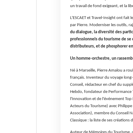
un travail de fond exigeant, et la lib
L'ESCAET et Travel-Insight ont fait l
par Pierre. Moderniser les outils, raj
du dialogue, la diversité des part
professionnels du tourisme de se 
distributeurs, et de phosphorer e
Un homme-orchestre, un rassembl
Né à Marseille, Pierre Amalou a rou
français. Inventeur du voyage long-
Conseil, rédacteur en chef du supp
Hebdo, fondateur de Performance To
l'Innovation et de l'événement To
Acteurs du Tourisme) avec Philipp
Association), membre du Conseil Na
Classique : la liste de ses créations 
Auteur de Mémoires du Tourisme, ou