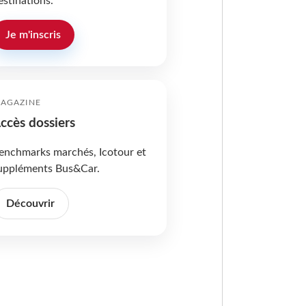
estinations.
Je m'inscris
AGAZINE
ccès dossiers
enchmarks marchés, Icotour et
uppléments Bus&Car.
Découvrir