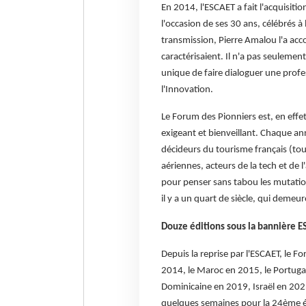
En 2014, l'ESCAET a fait l'acquisit
l'occasion de ses 30 ans, célébrés 
transmission, Pierre Amalou l'a acco
caractérisaient. Il n'a pas seulemen
unique de faire dialoguer une profe
l'Innovation.
Le Forum des Pionniers est, en effe
exigeant et bienveillant. Chaque an
décideurs du tourisme français (tou
aériennes, acteurs de la tech et de 
pour penser sans tabou les mutation
il y a un quart de siècle, qui demeur
Douze éditions sous la bannière E
Depuis la reprise par l'ESCAET, le Fo
2014, le Maroc en 2015, le Portuga
Dominicaine en 2019, Israël en 2023
quelques semaines pour la 24ème édi