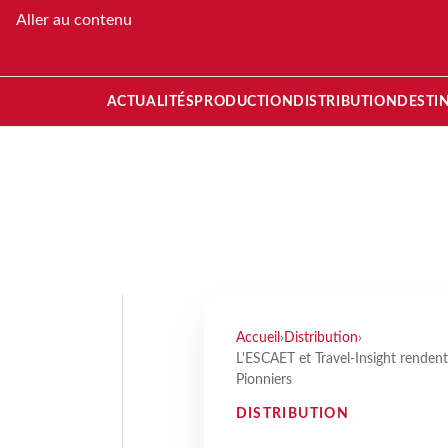
Aller au contenu
ACTUALITÉS
PRODUCTION
DISTRIBUTION
DESTI
Accueil
›
Distribution
›
L'ESCAET et Travel-Insight rende
Pionniers
DISTRIBUTION