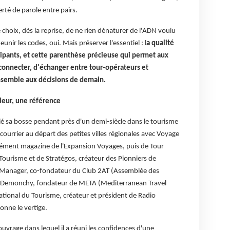
erté de parole entre pairs.
e choix, dès la reprise, de ne rien dénaturer de l'ADN voulu
eunir les codes, oui. Mais préserver l'essentiel : l
a qualité
icipants, et cette parenthèse précieuse qui permet aux
connecter, d'échanger entre tour-opérateurs et
nsemble aux décisions de demain.
eur, une référence
lé sa bosse pendant près d'un demi-siècle dans le tourisme
courrier au départ des petites villes régionales avec Voyage
lément magazine de l'Expansion Voyages, puis de Tour
urisme et de Stratégos, créateur des Pionniers de
p Manager, co-fondateur du Club 2AT (Assemblée des
e Demonchy, fondateur de META (Mediterranean Travel
tional du Tourisme, créateur et président de Radio
donne le vertige.
vrage dans lequel il a réuni les confidences d'une