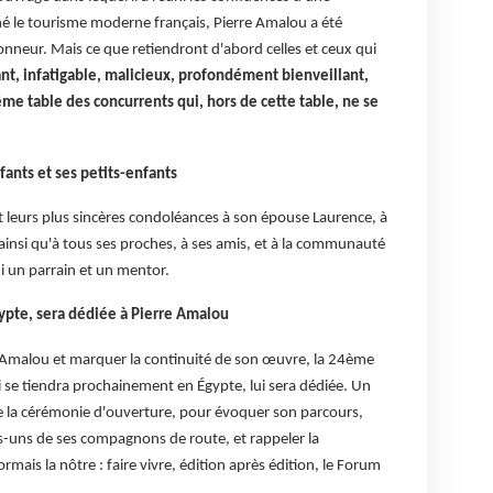
né le tourisme moderne français, Pierre Amalou a été
onneur. Mais ce que retiendront d'abord celles et ceux qui
ant, infatigable, malicieux, profondément bienveillant,
me table des concurrents qui, hors de cette table, ne se
ants et ses petits-enfants
t leurs plus sincères condoléances à son épouse Laurence, à
 ainsi qu'à tous ses proches, à ses amis, et à la communauté
i un parrain et un mentor.
ypte, sera dédiée à Pierre Amalou
 Amalou et marquer la continuité de son œuvre, la 24ème
 se tiendra prochainement en Égypte, lui sera dédiée. Un
de la cérémonie d'ouverture, pour évoquer son parcours,
s-uns de ses compagnons de route, et rappeler la
ormais la nôtre : faire vivre, édition après édition, le Forum