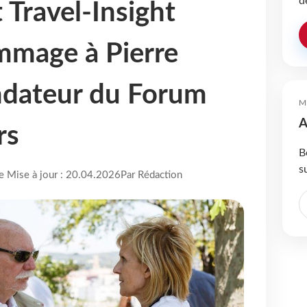
d
 Travel-Insight
mmage à Pierre
ndateur du Forum
M
A
rs
B
s
re Mise à jour : 20.04.2026
Par Rédaction