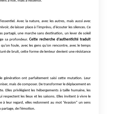
ent à voir, mais à ressentir.
l’essentiel. Avec la nature, avec les autres, mais aussi avec
évoir, de laisser place à l’imprévu, d’écouter les silences. Ce
s partagé, une marche sans destination, un lever de soleil
age sa profondeur.
Cette recherche d’authenticité traduit
e qu’on foule, avec les gens qu’on rencontre, avec le temps
ré de bruit, cette forme de lenteur devient une résistance
e génération ont parfaitement saisi cette mutation. Leur
aniser, mais de composer. De transformer le déplacement en
e. Elles privilégient les hébergements à taille humaine, les
i respectent les lieux et les saisons. Elles invitent à vivre le
 à leur regard, elles redonnent au mot “évasion” un sens
u partage, de l’émotion.