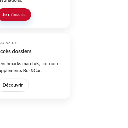
estinations.
Je m'inscris
AGAZINE
ccès dossiers
enchmarks marchés, Icotour et
uppléments Bus&Car.
Découvrir