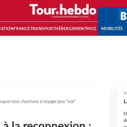
NATION
FRANCE
TRANSPORT
HÉBERGEMENT
MICE
MOBILITÉS
N
L
urquoi nous cherchons à voyager plus “vrai”
D
d
 à la reconnexion :