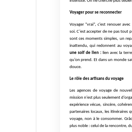
intensité. On ne cherche plus seulem
Voyager pour se reconnecter
Voyager “vrai”, c’est renouer avec 
soi. C’est accepter de ne pas tout pr
sont ces moments simples, un repa
inattendu, qui redonnent au voy
une soif de lien :
lien avec la terr
qu’on prend. Et dans un monde satu
douce.
Le rôle des artisans du voyage
Les agences de voyage de nouvell
mission n’est plus seulement d’org
expérience vécue, sincère, cohérent
partenaires locaux, les itinéraires qu
voyage, non à le consommer. Grâce
plus noble : celui de la rencontre, d