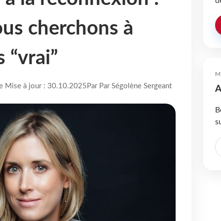
d
us cherchons à
 “vrai”
M
re Mise à jour : 30.10.2025
Par Par Ségolène Sergeant
A
B
s