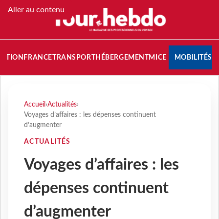
Aller au contenu
NATION
FRANCE
TRANSPORT
HÉBERGEMENT
MICE
MOBILITÉS
Accueil
›
Actualités
›
Voyages d’affaires : les dépenses continuent
d’augmenter
ACTUALITÉS
Voyages d’affaires : les
dépenses continuent
d’augmenter