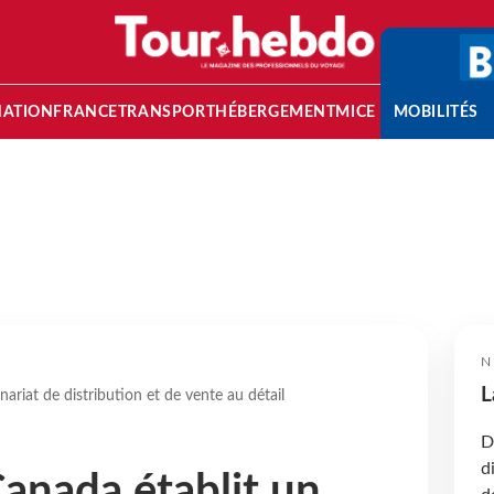
NATION
FRANCE
TRANSPORT
HÉBERGEMENT
MICE
MOBILITÉS
N
L
nariat de distribution et de vente au détail
D
d
Canada établit un