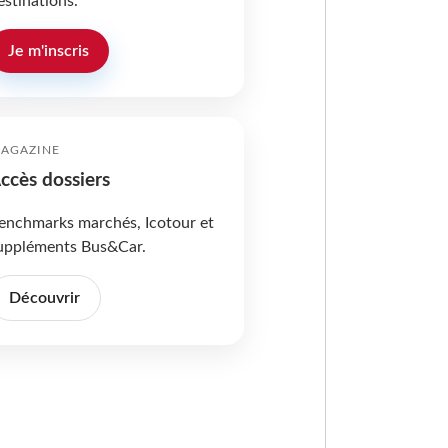
estinations.
Je m'inscris
AGAZINE
ccès dossiers
enchmarks marchés, Icotour et
uppléments Bus&Car.
Découvrir