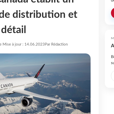
d
de distribution et
détail
M
re Mise à jour : 14.06.2023
Par Rédaction
A
B
s