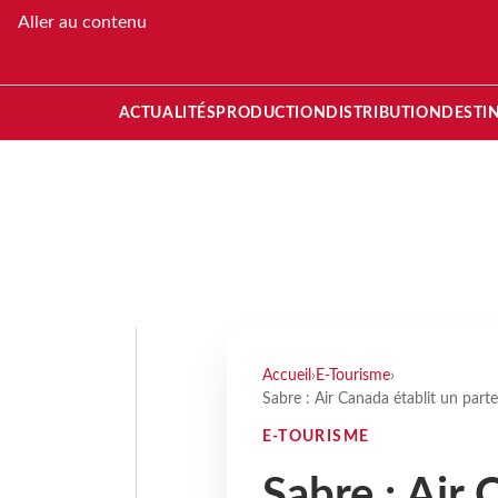
Aller au contenu
ACTUALITÉS
PRODUCTION
DISTRIBUTION
DESTI
Accueil
›
E-Tourisme
›
Sabre : Air Canada établit un parte
E-TOURISME
Sabre : Air 