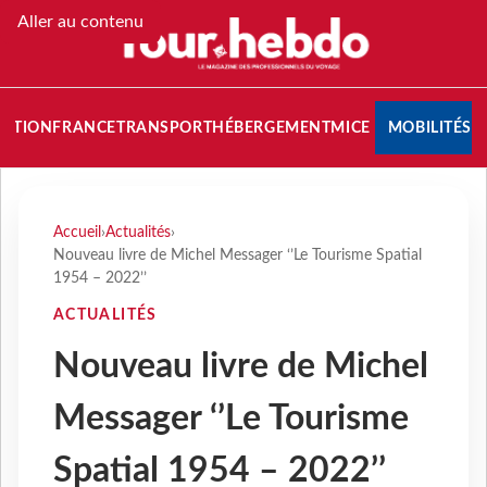
Aller au contenu
NATION
FRANCE
TRANSPORT
HÉBERGEMENT
MICE
MOBILITÉS
Accueil
›
Actualités
›
Nouveau livre de Michel Messager ‘’Le Tourisme Spatial
1954 – 2022’’
ACTUALITÉS
Nouveau livre de Michel
Messager ‘’Le Tourisme
Spatial 1954 – 2022’’