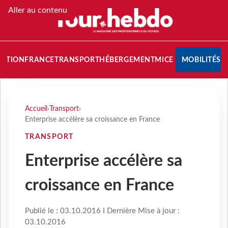
Aller au contenu
NATION
FRANCE
TRANSPORT
HÉBERGEMENT
MICE
MOBILITÉS
Accueil
›
Transport
›
Enterprise accélère sa croissance en France
TRANSPORT
Enterprise accélère sa
croissance en France
Publié le : 03.10.2016 I Dernière Mise à jour :
03.10.2016