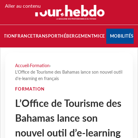
Aller au contenu
NATION
FRANCE
TRANSPORT
HÉBERGEMENT
MICE
MOBILITÉS
Accueil
›
Formation
›
L’Office de Tourisme des Bahamas lance son nouvel outil
d’e-learning en français
FORMATION
L’Office de Tourisme des
Bahamas lance son
nouvel outil d’e-learning