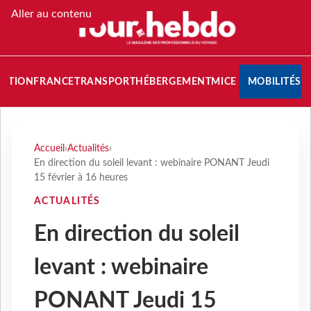
Aller au contenu
NATION
FRANCE
TRANSPORT
HÉBERGEMENT
MICE
MOBILITÉS
Accueil
›
Actualités
›
En direction du soleil levant : webinaire PONANT Jeudi
15 février à 16 heures
ACTUALITÉS
En direction du soleil
levant : webinaire
PONANT Jeudi 15