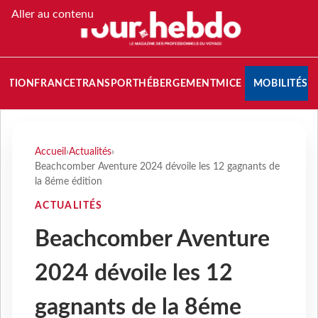
Aller au contenu
NATION
FRANCE
TRANSPORT
HÉBERGEMENT
MICE
MOBILITÉS
Accueil
›
Actualités
›
Beachcomber Aventure 2024 dévoile les 12 gagnants de
la 8éme édition
ACTUALITÉS
Beachcomber Aventure
2024 dévoile les 12
gagnants de la 8éme