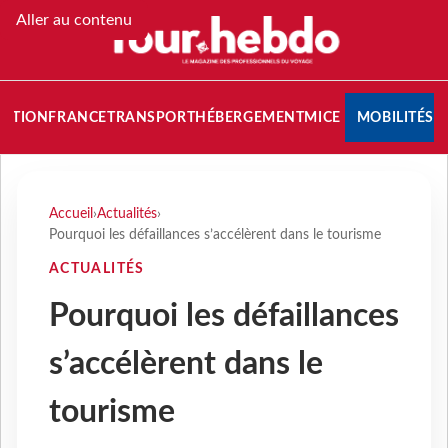
Aller au contenu
NATION
FRANCE
TRANSPORT
HÉBERGEMENT
MICE
MOBILITÉS
Accueil
›
Actualités
›
Pourquoi les défaillances s’accélèrent dans le tourisme
ACTUALITÉS
Pourquoi les défaillances
s’accélèrent dans le
tourisme