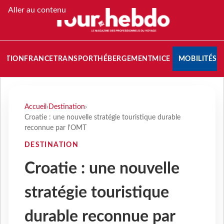
Aller au contenu
NATION
FRANCE
TRANSPORT
HÉBERGEMENT
MICE
MOBILITÉS
Accueil
›
Destination
›
Croatie : une nouvelle stratégie touristique durable
reconnue par l'OMT
DESTINATION
Croatie : une nouvelle
stratégie touristique
durable reconnue par