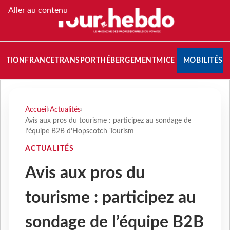
Aller au contenu
NATION
FRANCE
TRANSPORT
HÉBERGEMENT
MICE
MOBILITÉS
Accueil
›
Actualités
›
Avis aux pros du tourisme : participez au sondage de
l’équipe B2B d’Hopscotch Tourism
ACTUALITÉS
Avis aux pros du
tourisme : participez au
sondage de l’équipe B2B